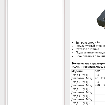
Тип разъёмов «F»
Регулируемый аттеню
Сетевое питание
Подача питания на д
Блок питания с защит
Технические характери
PLANAR серии BX500, 
Модели
502
Вход 1: Ку, дБ
30/
Диапазон, МГц
48…23
Вход 2: Ку, дБ
30/
Диапазон, МГц
470…8
Вход 3: Ку, дБ
-
Диапазон, МГц
Вход 4: Ку, дБ
-
Диапазон, МГц
Вход 5: Ку, дБ
-