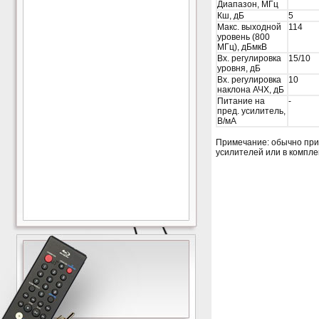
Диапазон, МГц
Кш, дБ
5
Макс. выходной
114
уровень (800
МГц), дБмкВ
Вх. регулировка
15/10
уровня, дБ
Вх. регулировка
10
наклона АЧХ, дБ
Питание на
-
пред. усилитель,
В/мА
Примечание: обычно при
усилителей или в компле