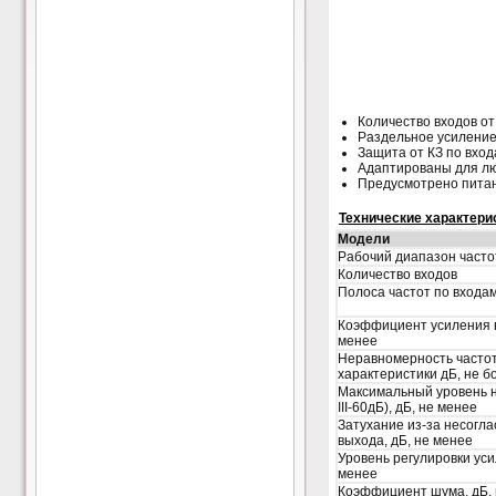
Количество входов от
Раздельное усиление
Защита от КЗ по вход
Адаптированы для лю
Предусмотрено питан
Технические характери
Модели
Рабочий диапазон часто
Количество входов
Полоса частот по входа
Коэффициент усиления в
менее
Неравномерность часто
характеристики дБ, не б
Максимальный уровень н
III-60дБ), дБ, не менее
Затухание из-за несогла
выхода, дБ, не менее
Уровень регулировки уси
менее
Коэффициент шума, дБ, 