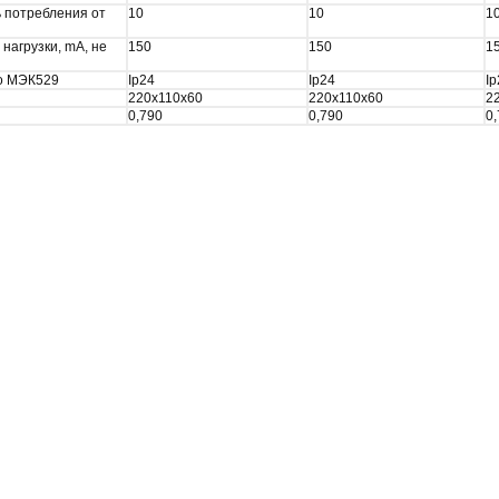
 потребления от
10
10
1
нагрузки, mA, не
150
150
1
по МЭК529
Ip24
Ip24
Ip
220х110х60
220х110х60
2
0,790
0,790
0