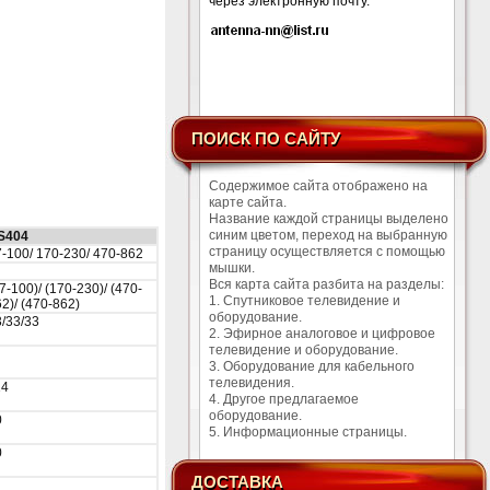
через электронную почту.
ПОИСК ПО САЙТУ
Содержимое сайта отображено на
карте сайта.
Название каждой страницы выделено
синим цветом, переход на выбранную
S404
страницу осуществляется с помощью
-100/ 170-230/ 470-862
мышки.
Вся карта сайта разбита на разделы:
7-100)/ (170-230)/ (470-
1. Спутниковое телевидение и
2)/ (470-862)
оборудование.
/33/33
2. Эфирное аналоговое и цифровое
телевидение и оборудование.
3. Оборудование для кабельного
телевидения.
14
4. Другое предлагаемое
оборудование.
0
5. Информационные страницы.
0
ДОСТАВКА