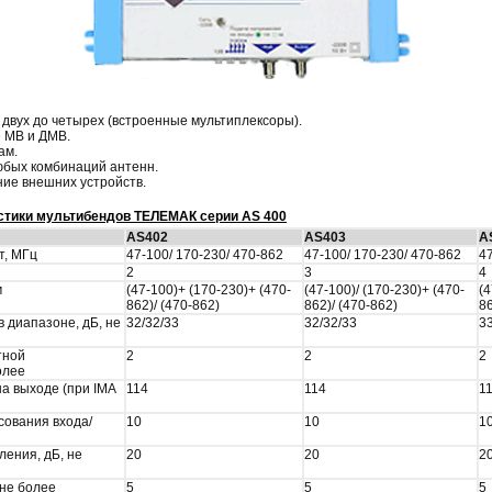
 двух до четырех (встроенные мультиплексоры).
 МВ и ДМВ.
ам.
бых комбинаций антенн.
ие внешних устройств.
стики мультибендов ТЕЛЕМАК серии AS 400
AS402
AS403
A
т, МГц
47-100/ 170-230/ 470-862
47-100/ 170-230/ 470-862
47
2
3
4
м
(47-100)+ (170-230)+ (470-
(47-100)/ (170-230)+ (470-
(4
862)/ (470-862)
862)/ (470-862)
86
 диапазоне, дБ, не
32/32/33
32/32/33
33
тной
2
2
2
олее
а выходе (при IMA
114
114
1
сования входа/
10
10
1
ления, дБ, не
20
20
2
не более
5
5
5