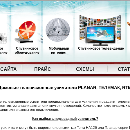
ое
Спутниковое
Мобильный
Спутниковое телевидение
ание
оборудование
интернет
 САЙТА
ПРАЙС
СХЕМЫ
СТА
Домовые телевизионные усилители PLANAR, ТЕЛЕМАК, RT
 телевизионные усилители предназначены для усиления и раздачи телевизи
нентов, устанавливаются они внутри помещений. Количество подключаемых 
силителя и схемы его подключения.
Как выбрать подъездный усилитель?
силители могут быть широкополосными, как Terra HA126 или Планар серии М