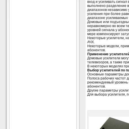
вход и усиливать сигнал
выполнено разделение в
диапазонов независимо 
усиления при более равн
диапазоне усиливаемых 
Домовые или подъездные
неравномерно во всем те
уровней сигнала у абоне
мере компенсируют затух
Некоторые усилители, н
АЧХ.
Некоторые модели, прим
абонентов.
Применение усилителе
Домовые усилители могут
телевизоров, а также пр
В некоторых моделях пр
Выбор усилителей по п
Основные параметры дом
Полоса рабочих частот 
рекомендуемый уровень с
абонентов.
Другие параметры усилит
Для выбора усилителя, п