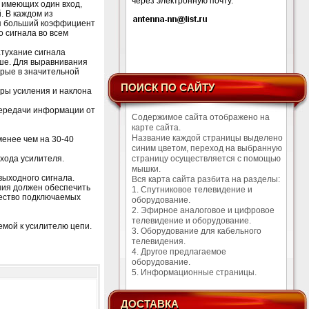
через электронную почту.
, имеющих один вход,
. В каждом из
ся больший коэффициент
 сигнала во всем
тухание сигнала
ьше. Для выравнивания
орые в значительной
ПОИСК ПО САЙТУ
оры усиления и наклона
передачи информации от
Содержимое сайта отображено на
карте сайта.
Название каждой страницы выделено
менее чем на 30-40
синим цветом, переход на выбранную
входа усилителя.
страницу осуществляется с помощью
мышки.
выходного сигнала.
Вся карта сайта разбита на разделы:
ния должен обеспечить
1. Спутниковое телевидение и
чество подключаемых
оборудование.
2. Эфирное аналоговое и цифровое
телевидение и оборудование.
емой к усилителю цепи.
3. Оборудование для кабельного
телевидения.
4. Другое предлагаемое
оборудование.
5. Информационные страницы.
ДОСТАВКА