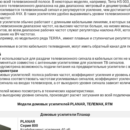
 во всей телевизионной полосе. В некоторых моделях, например, Terra HS 003
сего телевизионного диапазона на два диапазона: метровый и дециметровый
усиливается телевизионный сигнал и регулируется усиление, чем достигает
омерной АЧХ. В таких усилителях удобно выравнивать уровни телевизионного
частот.
 усилители обычно работают с длинными кабельными линиями, в которых за
левизионном диапазоне частот, на высоких частотах больше, на низких мен
нтов, во всем диапазоне рабочих частот служат регуляторы наклона АЧХ, кот
ание на ВЧ частотах.
апример, из модельного ряда TERRA , имеют плавные и ступенчатые регулят
еняемые в сетях кабельного телевидения, могут иметь обратный канал для 
й
 использоваться для раздачи телевизионного сигнала в кабельных сетях не 
именяться совместно с антенными усилителями для усиления ТВ сигналов.
едусмотрена возможность подачи питания на предварительные усилители с 
араметрам
овых усилителей: полоса рабочих частот, коэффициент усиления и уровень 
должна соответствовать частотам усиливаемых сигналов, коэффициент усиле
игнала на входах телевизоров, а от выходного уровня сигнала зависит коли
елей можно посмотреть в технических характеристиках.
о выходному уровню сигнала, производят расчет затухания во всей подключа
Модели домовых усилителей PLANAR, ТЕЛЕМАК, RTM
Домовые усилители Планар
PLANAR
Серия 800
Коэффициент усиления 40
дБ
.