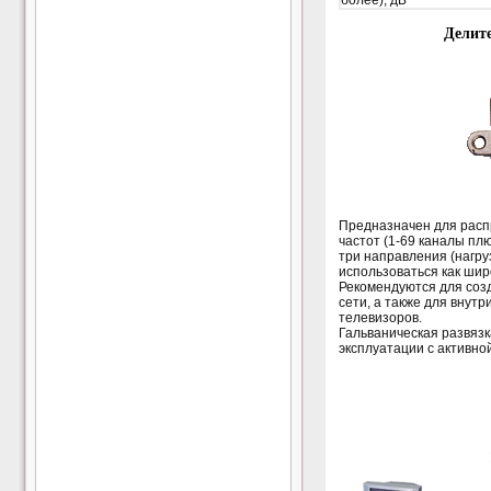
более), дБ
Делит
Предназначен для расп
частот (1-69 каналы пл
три направления (нагру
использоваться как ши
Рекомендуются для соз
сети, а также для внут
телевизоров.
Гальваническая развязк
эксплуатации с активно