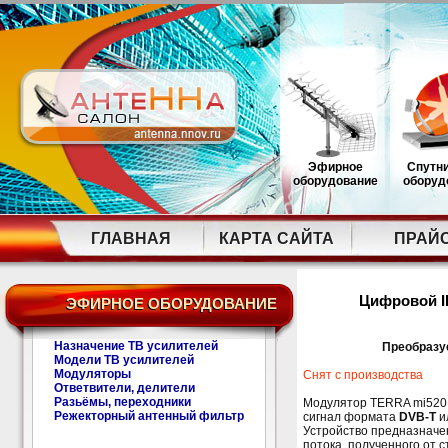
Эфирное
Спутн
оборудование
оборуд
ГЛАВНАЯ
КАРТА САЙТА
ПРАЙ
Цифровой I
ЭФИРНОЕ ОБОРУДОВАНИЕ
Назначение ТВ усилителей
Преобразуе
Модели ТВ усилителей
Модуляторы
Снят с производства
Ответвители, делители
Разьёмы, переходники
Модулятор TERRA mi520
Режекторный антенный фильтр
сигнал формата
DVB-T
и
Устройство предназначе
потока, полученного от 