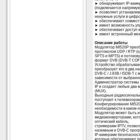
► обнаруживает IP-каме
(подключается напрямую 
► позволяет устанавлив
ненужные услуги в цифро
► обеспечивает совмест
► имеет возможность уп
► обеспечивает доступ к
► имеет встроенный ме
Описание работы
Модулятор MI520P преоб
протоколом UDP / RTP (о
SPTS и MPTS) и потокову
формат DVB (DVB-T COFDM
Устройство обрабатывает 
преобразует его в два 
DVB-C / J.83B / ISDB-T с
зависимости от выбранно
Администратор системы 
IP и создает любые два м
(MUX).
Выходные радиосигналы,
поступают к телевизорам
Конфигурирование MI520
необходимости в каком-
Модулятор может быть и
медиаконверторами, кото
оптический кабель,
стримерами IPTV, позво
наземным и DVB-C програ
IP-камерами безопасност
которые обеспечивают по