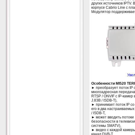
других источников IPTV
корпусе Cabrio Line с пл
Модулятор поддерживае
Увел
Особенности MI520 TE
► преобразует поток IP 
многоадресная передача
RTSP / ONVIF с IP-камер
J.83B / ISDB-T),
► принимает поток IP со 
его в два настраиваемых
/ ISDB-T,
► может вводить потоки I
безопасности в телевиз
системы SMATV),
► видео с каждой камер
канал DVB-T,