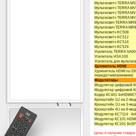
Мультисвитч TERRA MSV
Мультисвитч TERRA MV
Мультисвитч TERRA MV
Мультисвитч TERRA MV
Мультисвич TERRA MR
Мультисвич TERRA MR
Мультисвитч KC508
Мультисвитч KC512
Мультисвитч KC516
Мультисвитч KC524
Усилитель TERRA SA00
Усилитель HSA 100
Усилитель для мультис
Удлинитель HDMI
Удлинитель HDMI по Eth
передатчик/приемник)
Модуляторы
Модулятор цифровой К
Модулятор цифровой К
Кодер КС401 4xHDMI/C
Кронштейн 1U на 2-мо
Кронштейн 1U на 3-мо
Кронштейн 4U на 8-мо
Модулятор KC7114 4xH
Модулятор КС101 HDMI/
Модулятор КС201 8xSP
Цены и наличие товара 