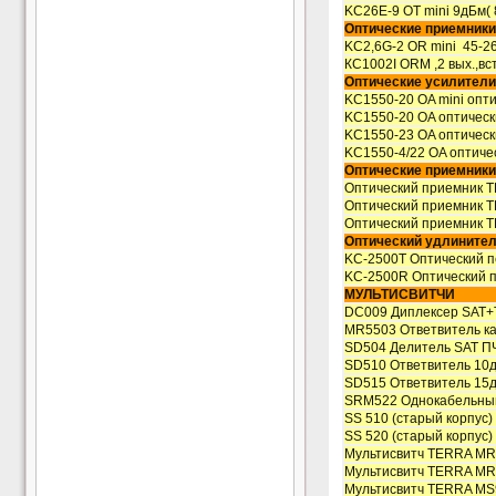
KC26E-9 OT mini 9дБм(
Оптические приемники
KC2,6G-2 OR mini 45-
КС1002I ORM ,2 вых.,вс
Оптические усилители
KC1550-20 OA mini опт
KC1550-20 OA оптическ
KC1550-23 OA оптическ
KC1550-4/22 OA оптиче
Оптические приемник
Оптический приемник 
Оптический приемник 
Оптический приемник 
Оптический удлините
KC-2500T Оптический 
KC-2500R Оптический 
МУЛЬТИСВИТЧИ
DC009 Диплексер SAT+
MR5503 Ответвитель ка
SD504 Делитель SAT П
SD510 Ответвитель 10
SD515 Ответвитель 15
SRM522 Однокабельный
SS 510 (старый корпус)
SS 520 (старый корпус)
Мультисвитч TERRA M
Мультисвитч TERRA MR
Мультисвитч TERRA MS