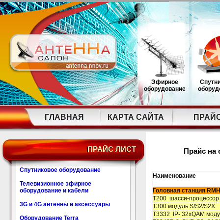
Эфирное
Спутн
оборудование
оборуд
ГЛАВНАЯ
КАРТА САЙТА
ПРАЙ
ПРАЙС ЛИСТ
Прайс на 
Спутниковое оборудование
Наименование
Телевизионное эфирное
оборудование и кабели
Головная станция RMH
T200 шасси-процессор 
3G и 4G антенны и аксессуары
T300 модуль S/S2/S2X
T3332 IP- 32xQAM моду
Оборудование Terra