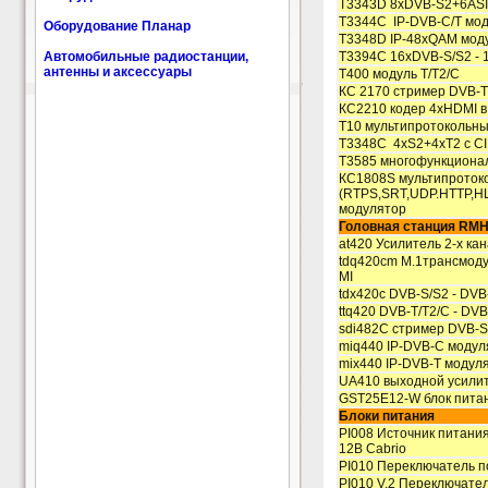
T3343D 8xDVB-S2+6ASI
T3344С IP-DVB-C/T мо
Оборудование Планар
T3348D IP-48xQAM мод
Автомобильные радиостанции,
T3394C 16xDVB-S/S2 -
антенны и аксессуары
T400 модуль T/T2/C
КС 2170 стример DVB-T/
КС2210 кодер 4xHDMI в
T10 мультипротокольн
T3348C 4xS2+4xT2 с CI
T3585 многофункциона
КС1808S мультипроток
(RTPS,SRT,UDP.HTTP,H
модулятор
Головная станция RMH
at420 Усилитель 2-х к
tdq420cm М.1трансмоду
MI
tdx420c DVB-S/S2 - DVB
ttq420 DVB-T/T2/C - DV
sdi482C стример DVB-S/
miq440 IP-DVB-C модул
mix440 IP-DVB-T модул
UA410 выходной усили
GST25E12-W блок питан
Блоки питания
PI008 Источник питани
12В Cabrio
PI010 Переключатель 
PI010 V.2 Переключате