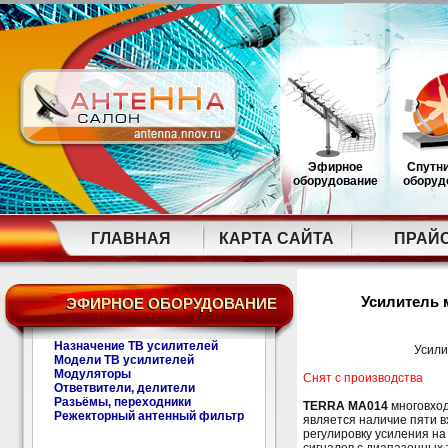
Эфирное
Спутн
оборудование
оборуд
ГЛАВНАЯ
КАРТА САЙТА
ПРАЙ
Усилитель 
ЭФИРНОЕ ОБОРУДОВАНИЕ
Назначение ТВ усилителей
Усили
Модели ТВ усилителей
Модуляторы
Снят с производства
Ответвители, делители
Разьёмы, переходники
TERRA MA014
многовход
Режекторный антенный фильтр
является наличие пяти 
регулировку усиления на